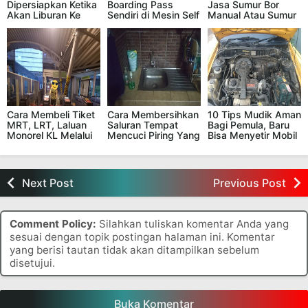
Dipersiapkan Ketika
Boarding Pass
Jasa Sumur Bor
Akan Liburan Ke
Sendiri di Mesin Self
Manual Atau Sumur
Malaysia
Check In Air Asia di
Bor Mesin ?
Bandara
Cara Membeli Tiket
Cara Membersihkan
10 Tips Mudik Aman
MRT, LRT, Laluan
Saluran Tempat
Bagi Pemula, Baru
Monorel KL Melalui
Mencuci Piring Yang
Bisa Menyetir Mobil
Vending Machine
Mampet, Sangat
Sendiri
Tiket di Malaysia
Mudah Sekali
Next Post
Previous Post
Comment Policy:
Silahkan tuliskan komentar Anda yang
sesuai dengan topik postingan halaman ini. Komentar
yang berisi tautan tidak akan ditampilkan sebelum
disetujui.
Buka Komentar