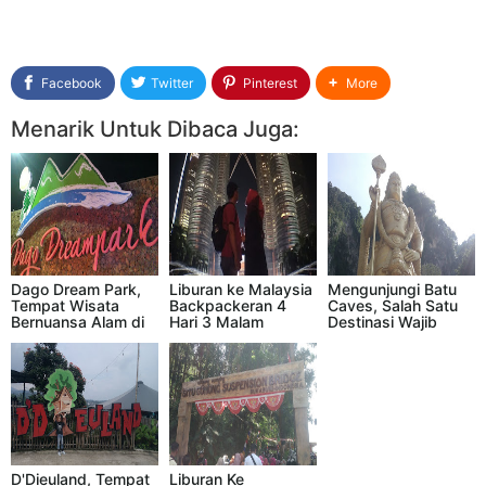
Facebook
Twitter
Pinterest
More
Menarik Untuk Dibaca Juga:
Dago Dream Park,
Liburan ke Malaysia
Mengunjungi Batu
Tempat Wisata
Backpackeran 4
Caves, Salah Satu
Bernuansa Alam di
Hari 3 Malam
Destinasi Wajib
Kota Bandung
Dengan Rincian
Ketika Liburan Di
Budget Yang
Malaysia, Jangan
Sangat Terjangkau
Dilewatkan
D'Dieuland, Tempat
Liburan Ke