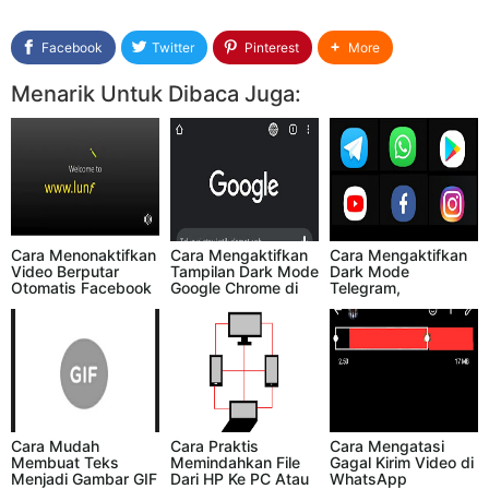
Facebook
Twitter
Pinterest
More
Menarik Untuk Dibaca Juga:
Cara Menonaktifkan
Cara Mengaktifkan
Cara Mengaktifkan
Video Berputar
Tampilan Dark Mode
Dark Mode
Otomatis Facebook
Google Chrome di
Telegram,
di HP Android
HP Android
WhatsApp, Play
Store, Youtube,
Facebook, dan
Instagram di HP
Android
Cara Mudah
Cara Praktis
Cara Mengatasi
Membuat Teks
Memindahkan File
Gagal Kirim Video di
Menjadi Gambar GIF
Dari HP Ke PC Atau
WhatsApp