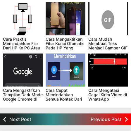
Cara Praktis
Cara Mengaktifkan
Cara Mudah
Memindahkan File
Fitur Kunci Otomatis
Membuat Teks
Dari HP Ke PC Atau
Pada HP Yang
Menjadi Gambar GIF
Laptop Dan
Menggunakan
di HP
Sebaliknya Tanpa
Flipcase Smart
Menggunakan
Mirror
Bluetooth Dan Kabel
Data
Cara Mengaktifkan
Cara Cepat
Cara Mengatasi
Tampilan Dark Mode
Memindahkan
Gagal Kirim Video di
Google Chrome di
Semua Kontak Dari
WhatsApp
HP Android
HP Xiaomi Ke HP
Berukuran Lebih
Android Lain Kurang
Dari 16 MB
Dari 5 Menit
Next Post
Previous Post